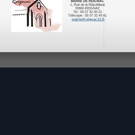
MAIRIE DE REIGNAC
1, Rue de la République
33860 REIGNAC
Tel : 05 57 32 40 22
Télécopie : 05 57 32 49 91
mairie@reignac33.fr