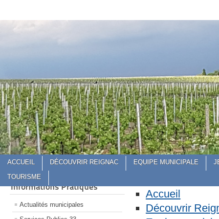
Site Officiel de la Commune de Reignac
Site Officiel de la Commune de Re
ACCUEIL
DÉCOUVRIR REIGNAC
EQUIPE MUNICIPALE
J
TOURISME
Informations Pratiques
Accueil
Actualités municipales
Découvrir Reig