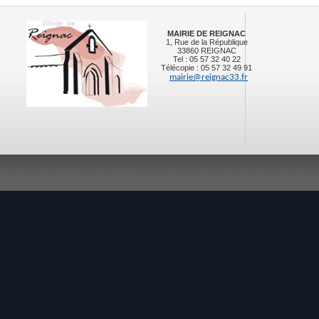
MAIRIE DE REIGNAC
1, Rue de la République
33860 REIGNAC
Tel : 05 57 32 40 22
Télécopie : 05 57 32 49 91
mairie@reignac33.fr